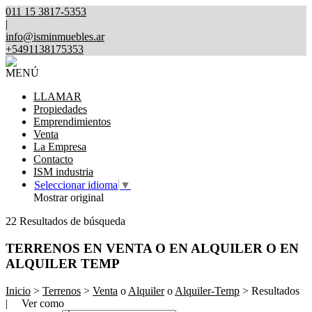
011 15 3817-5353
|
info@isminmuebles.ar
+5491138175353
MENÚ
LLAMAR
Propiedades
Emprendimientos
Venta
La Empresa
Contacto
ISM industria
Seleccionar idioma
▼
Mostrar original
22 Resultados de búsqueda
TERRENOS EN VENTA O EN ALQUILER O EN
ALQUILER TEMP
Inicio
>
Terrenos
>
Venta
o
Alquiler
o
Alquiler-Temp
> Resultados
| Ver como