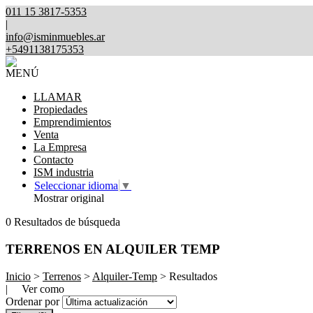
011 15 3817-5353
|
info@isminmuebles.ar
+5491138175353
MENÚ
LLAMAR
Propiedades
Emprendimientos
Venta
La Empresa
Contacto
ISM industria
Seleccionar idioma
▼
Mostrar original
0 Resultados de búsqueda
TERRENOS EN ALQUILER TEMP
Inicio
>
Terrenos
>
Alquiler-Temp
> Resultados
| Ver como
Ordenar por