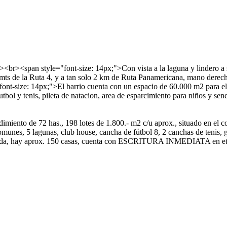
><br><span style="font-size: 14px;">Con vista a la laguna y lindero a
0 mts de la Ruta 4, y a tan solo 2 km de Ruta Panamericana, mano dere
t-size: 14px;">El barrio cuenta con un espacio de 60.000 m2 para el de
tbol y tenis, pileta de natacion, area de esparcimiento para niños y se
miento de 72 has., 198 lotes de 1.800.- m2 c/u aprox., situado en el c
s, 5 lagunas, club house, cancha de fútbol 8, 2 canchas de tenis, gym 
á finalizada, hay aprox. 150 casas, cuenta con ESCRITURA INMED