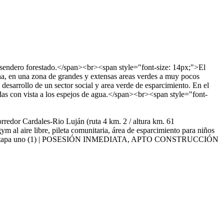
 sendero forestado.</span><br><span style="font-size: 14px;">El
cha, en una zona de grandes y extensas areas verdes a muy pocos
sarrollo de un sector social y area verde de esparcimiento. En el
ndas con vista a los espejos de agua.</span><br><span style="font-
orredor Cardales-Rio Luján (ruta 4 km. 2 / altura km. 61
al aire libre, pileta comunitaria, área de esparcimiento para niños
IATA en etapa uno (1) | POSESIÓN INMEDIATA, APTO CONSTRUCCIÓN