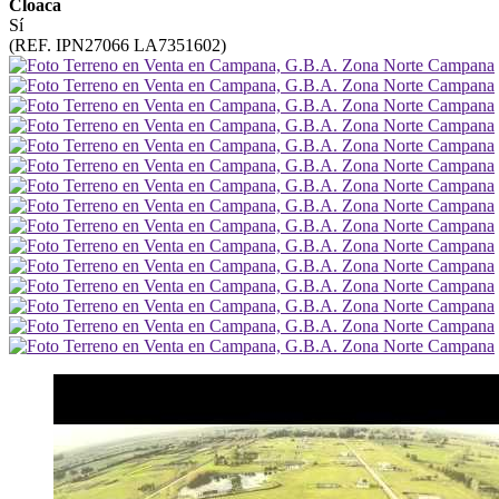
Cloaca
Sí
(REF. IPN27066 LA7351602)