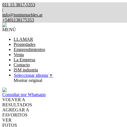
011 15 3817-5353
|
info@isminmuebles.ar
+5491138175353
MENÚ
LLAMAR
Propiedades
Emprendimientos
Venta
La Empresa
Contacto
ISM industria
Seleccionar idioma
▼
Mostrar original
Consultar por Whatsapp
VOLVER A
RESULTADOS
AGREGAR A
FAVORITOS
VER
FOTOS