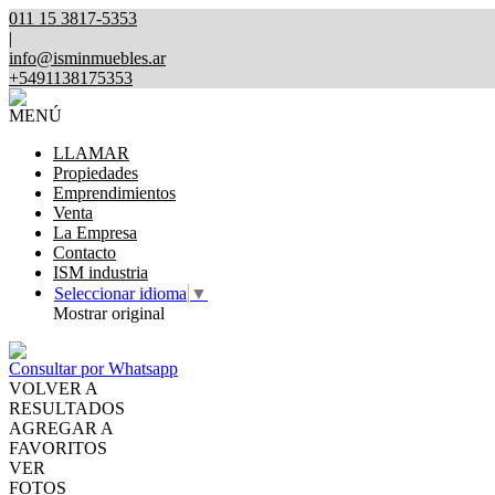
011 15 3817-5353
|
info@isminmuebles.ar
+5491138175353
MENÚ
LLAMAR
Propiedades
Emprendimientos
Venta
La Empresa
Contacto
ISM industria
Seleccionar idioma
▼
Mostrar original
Consultar por Whatsapp
VOLVER A
RESULTADOS
AGREGAR A
FAVORITOS
VER
FOTOS