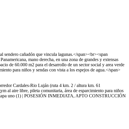
o al sendero cañadón que vincula lagunas.</span><br><span
uta Panamericana, mano derecha, en una zona de grandes y extensas
io de 60.000 m2 para el desarrollo de un sector social y area verde
imiento para niños y sendas con vista a los espejos de agua.</span>
orredor Cardales-Rio Luján (ruta 4 km. 2 / altura km. 61
al aire libre, pileta comunitaria, área de esparcimiento para niños
IATA en etapa uno (1) | POSESIÓN INMEDIATA, APTO CONSTRUCCIÓN