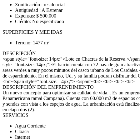
Zonificación : residencial
Antigüedad : A Estrenar
Expensas: $ 500.000
Crédito: No especificado
SUPERFICIES Y MEDIDAS
Terreno: 1477 m²
DESCRIPCIÓN
<span style="font-size: 14px;">Lote en Chacras de la Reserva.</spa
style="font-size: 14px;">El barrio cuenta con 72 has. de gran atract
areas verdes a muy pocos minutos del casco urbano de Los Cardales.</
de esparcimiento. En el mismo, Ud. y su familia podran disfrutar del C
<br><span style="font-size: 14px;"> </span><br> <br> <br> <br>
DESCRIPCIÓN DEL EMPRENDIMIENTO
Un nuevo concepto para optimizar su calidad de vida... Es un emprendi
Panamericana ramal Campana). Cuenta con 60.000 m2 de espacios comune
y sendas con vista a los espejos de agua. La urbanización est
en etapa dos (2).
SERVICIOS
Agua Corriente
Cloaca
Internet