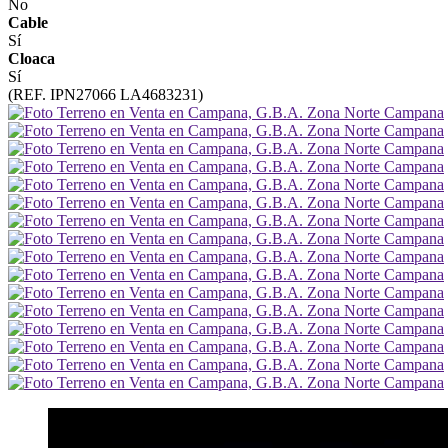
No
Cable
Sí
Cloaca
Sí
(REF. IPN27066 LA4683231)