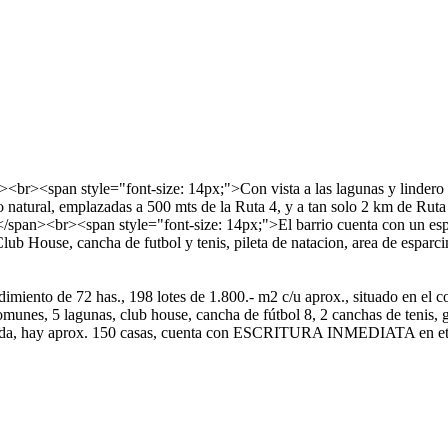
n><br><span style="font-size: 14px;">Con vista a las lagunas y linder
ivo natural, emplazadas a 500 mts de la Ruta 4, y a tan solo 2 km de R
span><br><span style="font-size: 14px;">El barrio cuenta con un espac
lub House, cancha de futbol y tenis, pileta de natacion, area de esparc
miento de 72 has., 198 lotes de 1.800.- m2 c/u aprox., situado en el c
s, 5 lagunas, club house, cancha de fútbol 8, 2 canchas de tenis, gym 
á finalizada, hay aprox. 150 casas, cuenta con ESCRITURA INMED