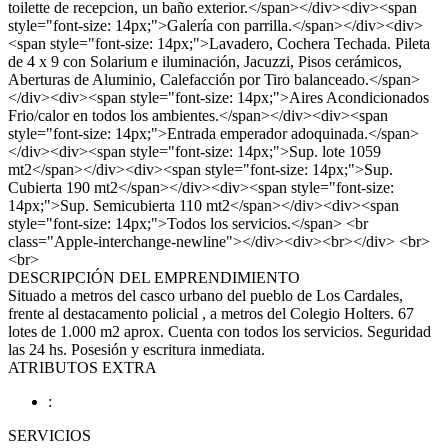
toilette de recepcion, un baño exterior.</span></div><div><span
style="font-size: 14px;">Galería con parrilla.</span></div><div>
<span style="font-size: 14px;">Lavadero, Cochera Techada. Pileta
de 4 x 9 con Solarium e iluminación, Jacuzzi, Pisos cerámicos,
Aberturas de Aluminio, Calefacción por Tiro balanceado.</span>
</div><div><span style="font-size: 14px;">Aires Acondicionados
Frio/calor en todos los ambientes.</span></div><div><span
style="font-size: 14px;">Entrada emperador adoquinada.</span>
</div><div><span style="font-size: 14px;">Sup. lote 1059
mt2</span></div><div><span style="font-size: 14px;">Sup.
Cubierta 190 mt2</span></div><div><span style="font-size:
14px;">Sup. Semicubierta 110 mt2</span></div><div><span
style="font-size: 14px;">Todos los servicios.</span> <br
class="Apple-interchange-newline"></div><div><br></div> <br>
<br>
DESCRIPCIÓN DEL EMPRENDIMIENTO
Situado a metros del casco urbano del pueblo de Los Cardales,
frente al destacamento policial , a metros del Colegio Holters. 67
lotes de 1.000 m2 aprox. Cuenta con todos los servicios. Seguridad
las 24 hs. Posesión y escritura inmediata.
ATRIBUTOS EXTRA
:
SERVICIOS