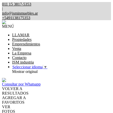
011 15 3817-5353
|
info@isminmuebles.ar
+5491138175353
MENÚ
LLAMAR
Propiedades
Emprendimientos
Venta
La Empresa
Contacto
ISM industria
Seleccionar idioma
▼
Mostrar original
Consultar por Whatsapp
VOLVER A
RESULTADOS
AGREGAR A
FAVORITOS
VER
FOTOS