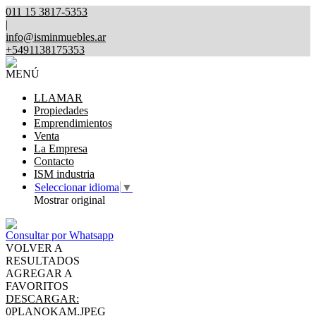
011 15 3817-5353
|
info@isminmuebles.ar
+5491138175353
MENÚ
LLAMAR
Propiedades
Emprendimientos
Venta
La Empresa
Contacto
ISM industria
Seleccionar idioma
▼
Mostrar original
Consultar por Whatsapp
VOLVER A
RESULTADOS
AGREGAR A
FAVORITOS
DESCARGAR:
0PLANOKAM.JPEG