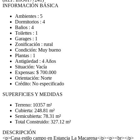
INFORMACIÓN BÁSICA
Ambientes : 5
Dormitorios : 4
Baños : 4
Toilettes : 1
Garages : 1
Zonificación : rural
Condición: Muy bueno
Plantas : 1
Antigüedad : 4 Años
Situación: Vacía
Expensas: $ 700.000
Orientación: Norte
Crédito: No especificado
SUPERFICIES Y MEDIDAS
Terreno: 10357 m²
Cubierta: 248.81 m²
Semicubierta: 78.31 m²
Total Construido: 327.12 m²
DESCRIPCIÓN
<p>Casa estilo campo en Estancia La Macarena</p><p><br></p>