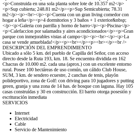
<p>Construida en una sola planta sobre lote de 10.357 m2</p>
<p>Sup cubierta; 248.81 m2</p><p>Sup Semicubierta; 78.31
m2</p><p><br></p><p>Cuenta con un gran living comedor con
hogar a leña</p><p>4 dormitorios y 3 baños + 1 exterior&nbsp;
</p><p>Galeria con parrilla y horno de barro</p><p>Piscina</p>
<p>Calefaccion por salamadra y aires acondicionados</p><p>Gran
parque con inmejorables vistas al campo</p><p><br></p><p>La
casa se vende amueblada!</p><p><br></p><p><br></p><br />
DESCRIPCIÓN DEL EMPRENDIMIENTO
Ubicado a sólo 5 km. del pueblo de Capilla del Señor, con acceso
directo desde la Ruta 193, km. 18. Se encuentra dividida en 162
Chacras de 10.000 m2. cada una (aprox.) con un excelente entorno
rural. Posee 100 hectáreas de uso común, un cálido Club House,
SUM, 3 km. de sendero ecuestre, 2 canchas de tenis, playón
polideportivo, zona de Golf: con driving para 10 jugadores y putting
green, granja y una zona de 14 has. de bosque con laguna. Hay 105
casas construídas y 30 en construcción. El barrio otorga posesión y
escrituración inmediata
SERVICIOS
Internet
Electricidad
Cable
Servicio de Mantenimiento