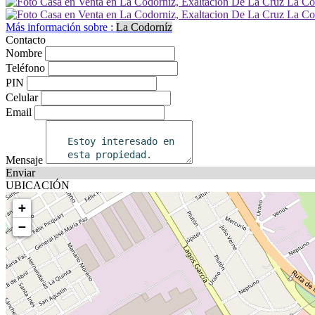
Más información sobre :
La Codorníz
Contacto
Nombre
Teléfono
PIN
Celular
Email
Mensaje
Enviar
UBICACIÓN
+
−