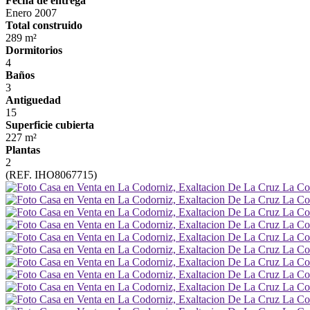
Fecha de entrega
Enero 2007
Total construido
289 m²
Dormitorios
4
Baños
3
Antiguedad
15
Superficie cubierta
227 m²
Plantas
2
(REF. IHO8067715)