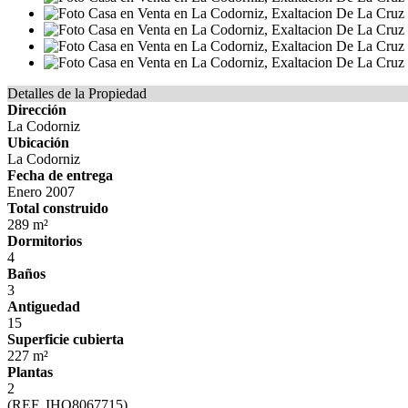
Detalles de la Propiedad
Dirección
La Codorniz
Ubicación
La Codorniz
Fecha de entrega
Enero 2007
Total construido
289 m²
Dormitorios
4
Baños
3
Antiguedad
15
Superficie cubierta
227 m²
Plantas
2
(REF. IHO8067715)