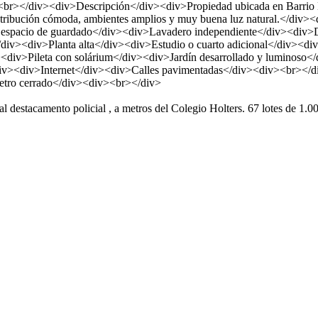
br></div><div>Descripción</div><div>Propiedad ubicada en Barrio L
a distribución cómoda, ambientes amplios y muy buena luz natural.</d
an espacio de guardado</div><div>Lavadero independiente</div><div>D
div><div>Planta alta</div><div>Estudio o cuarto adicional</div><
v><div>Pileta con solárium</div><div>Jardín desarrollado y luminoso
div><div>Internet</div><div>Calles pavimentadas</div><div><br></
metro cerrado</div><div><br></div>
al destacamento policial , a metros del Colegio Holters. 67 lotes de 1.0