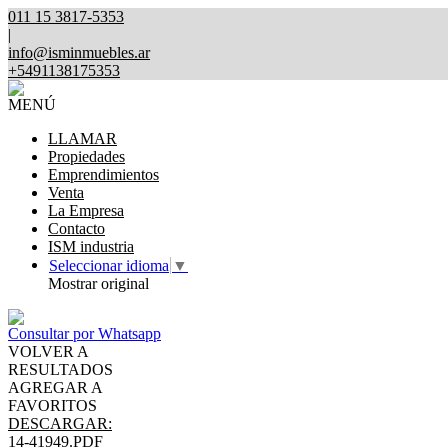
011 15 3817-5353
|
info@isminmuebles.ar
+5491138175353
MENÚ
LLAMAR
Propiedades
Emprendimientos
Venta
La Empresa
Contacto
ISM industria
Seleccionar idioma
▼
Mostrar original
Consultar por Whatsapp
VOLVER A
RESULTADOS
AGREGAR A
FAVORITOS
DESCARGAR:
14-41949.PDF