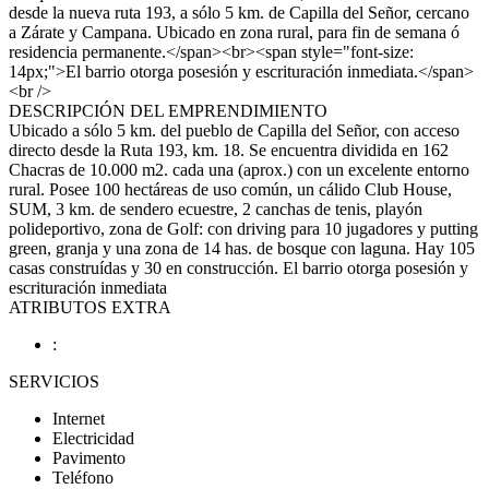
desde la nueva ruta 193, a sólo 5 km. de Capilla del Señor, cercano
a Zárate y Campana. Ubicado en zona rural, para fin de semana ó
residencia permanente.</span><br><span style="font-size:
14px;">El barrio otorga posesión y escrituración inmediata.</span>
<br />
DESCRIPCIÓN DEL EMPRENDIMIENTO
Ubicado a sólo 5 km. del pueblo de Capilla del Señor, con acceso
directo desde la Ruta 193, km. 18. Se encuentra dividida en 162
Chacras de 10.000 m2. cada una (aprox.) con un excelente entorno
rural. Posee 100 hectáreas de uso común, un cálido Club House,
SUM, 3 km. de sendero ecuestre, 2 canchas de tenis, playón
polideportivo, zona de Golf: con driving para 10 jugadores y putting
green, granja y una zona de 14 has. de bosque con laguna. Hay 105
casas construídas y 30 en construcción. El barrio otorga posesión y
escrituración inmediata
ATRIBUTOS EXTRA
:
SERVICIOS
Internet
Electricidad
Pavimento
Teléfono