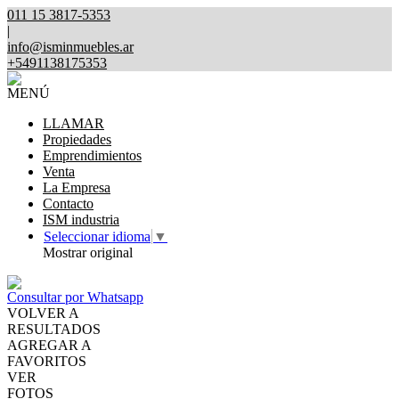
011 15 3817-5353
|
info@isminmuebles.ar
+5491138175353
MENÚ
LLAMAR
Propiedades
Emprendimientos
Venta
La Empresa
Contacto
ISM industria
Seleccionar idioma
▼
Mostrar original
Consultar por Whatsapp
VOLVER A
RESULTADOS
AGREGAR A
FAVORITOS
VER
FOTOS